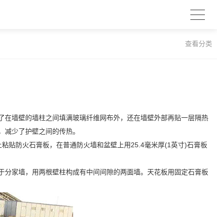
查看分类
了在墙壁的墙柱之间填满玻璃纤维网布外，还在墙壁外部再贴一层隔热
，减少了护壁之间的传热。
贴防火石膏板，在普通防火墙和盆壁上用25.4毫米厚(1英寸)石膏板
于分家墙，用两根壁柱构成有中间间隙的两面墙。天花板用固定石膏板